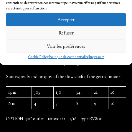
consentir ou de retirer son consentement peut avoir un effet négatif sur certaines
caractéristiques et fonctions.
Accepter
Planetary axial output gearbox RP 800
Refuser
Base reductions: 3 – 4.2 – 5 – 5.6 – 8
Voir les préférences
Lifetime lubrication – Output shaft Ø 12
Some basic reduction combinations: 9 – 15 – 21 – 25 – 64…4096
Cookie Policy
Politique de confidentialité
Impressum
Gearbox use alone with Ø 8 adapter or gearmotor version.
Some speeds and torques of the slow shaft of the geared motor:
rpm
305
130
54
21
10
Nm
4
7
8
9
10
OPTION: 90° outlet – ratios: 1/2 – 1/16 – type RV800