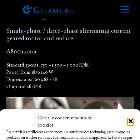
Skip
to
Comelec geared motors
Main
content
Menu
Single-phase / three-phase alternating current
geared motor and reducer.
A800 motor
Standard speeds: 750 – 1,500 – 3,000 RPM
Power: from 18 to 140 W
Dimensions: 160 x 88 x 88
Output shaft: Ø 8
Gérer le consentement aux
cookies
Pour offrir les meilleures expériences, nous utilisons des technologies telles que les
cookies pour stocker et/ou accéder aux informations des appareils. Le fait de ne pas